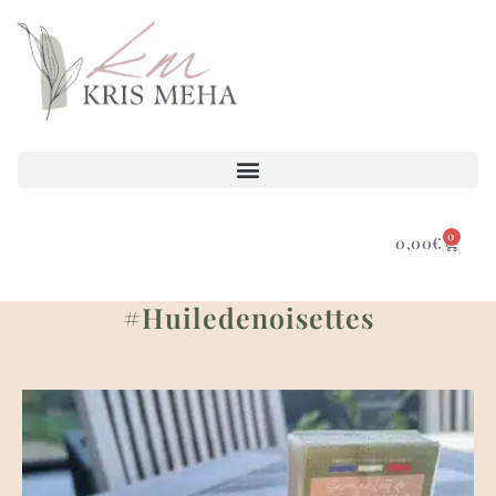
0
0,00
€
#huiledenoisettes