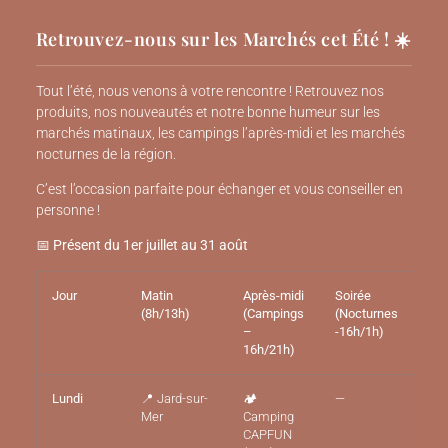
marchés :
Retrouvez-nous sur les Marchés cet Été ! ☀️
Tout l’été, nous venons à votre rencontre ! Retrouvez nos
produits, nos nouveautés et notre bonne humeur sur les
marchés matinaux, les campings l’après-midi et les marchés
nocturnes de la région.
C’est l’occasion parfaite pour échanger et vous conseiller en
personne !
📅
Présent du 1er juillet au 31 août
Jour
Matin
Après-midi
Soirée
(8h/13h)
(Campings
(Nocturnes
–
-16h/1h)
16h/21h)
Lundi
📍 Jard-sur-
🏕️
—
Mer
Camping
CAPFUN