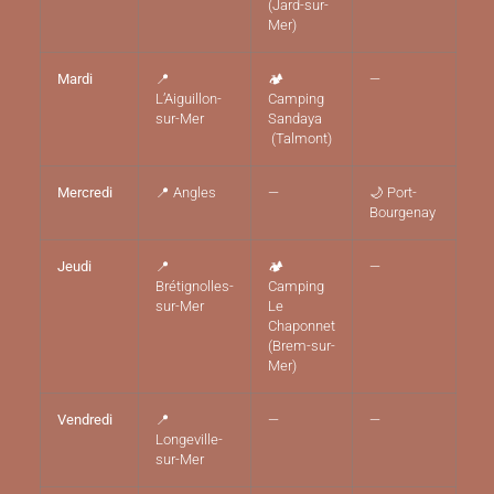
(Jard-sur-
Mer)
Mardi
📍
🏕️
—
L’Aiguillon-
Camping
sur-Mer
Sandaya
(Talmont)
Mercredi
📍 Angles
—
🌙 Port-
Bourgenay
Jeudi
📍
🏕️
—
Brétignolles-
Camping
sur-Mer
Le
Chaponnet
(Brem-sur-
Mer)
Vendredi
📍
—
—
Longeville-
sur-Mer