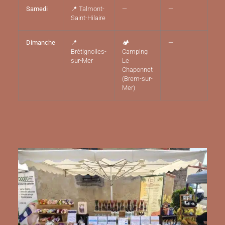
Samedi
📍 Talmont-
—
—
Saint-Hilaire
Dimanche
📍
🏕️
—
Brétignolles-
Camping
sur-Mer
Le
Chaponnet
(Brem-sur-
Mer)