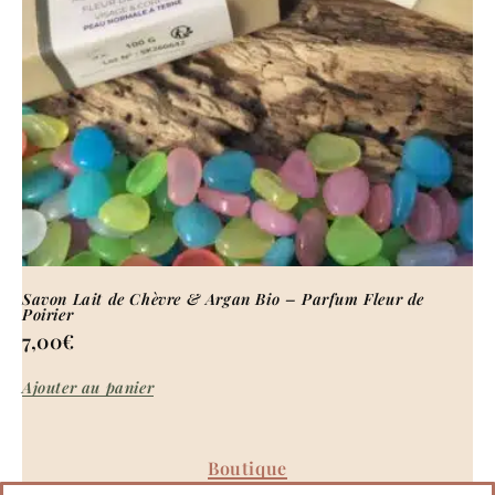
Savon Lait de Chèvre & Argan Bio – Parfum Fleur de
Poirier
7,00
€
Ajouter au panier
Boutique